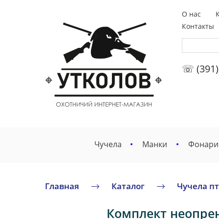
О нас
Контакты
☏ (391)
Чучела
Манки
Фонари
Главная
Каталог
Чучела п
Комплект неопрен