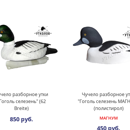
чело разборное утки
Чучело разборное у
Гоголь селезень" (62
"Гоголь селезень МАГ
Breite)
(полистирол)
850 руб.
МАГНУМ
450 руб.