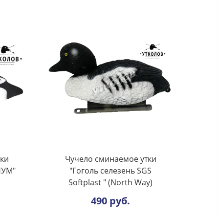
тки
Чучело сминаемое утки
НУМ"
"Гоголь селезень SGS
Softplast " (North Way)
490 руб.