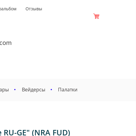
оальбом
Отзывы
.com
вары
Вейдерсы
Палатки
 RU-GE" (NRA FUD)