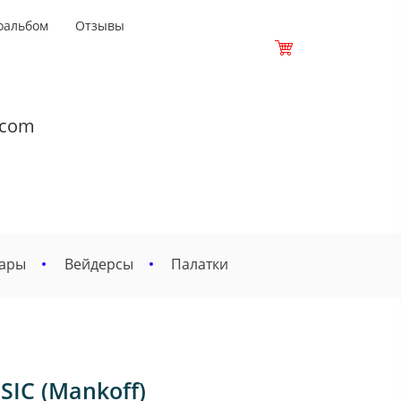
оальбом
Отзывы
.com
вары
Вейдерсы
Палатки
IC (Mankoff)