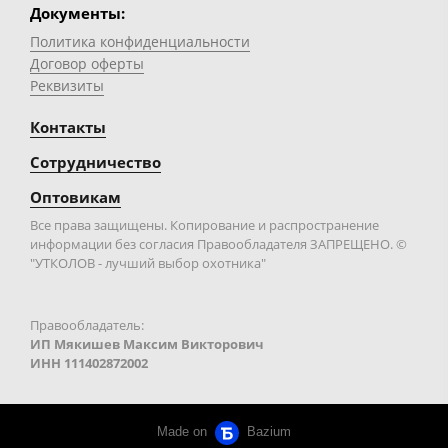
Документы:
Политика конфиденциальности
Договор оферты
Реквизиты
Контакты
Сотрудничество
Оптовикам
Все права защищены. Копирование и распространение
информации без согласия Правообладателя ЗАПРЕЩЕНО. ©
"УТКОЛОВ - лучший выбор охотника"
Правообладатель:
ИП Мякишев Максим Викторович
ИНН 111402872002
Made on
Bazium