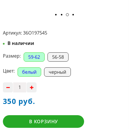
Артикул:
36О197545
В наличии
Размер:
59-62
56-58
Цвет:
белый
черный
350 руб.
В КОРЗИНУ