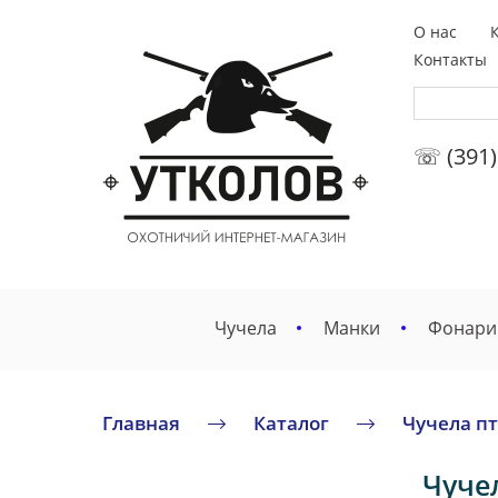
О нас
Контакты
☏ (391)
Чучела
Манки
Фонари
Главная
Каталог
Чучела п
Чучел