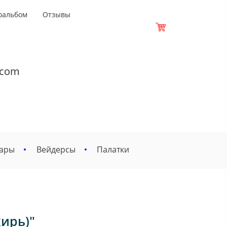
оальбом
Отзывы
.com
вары
Вейдерсы
Палатки
хирь)"