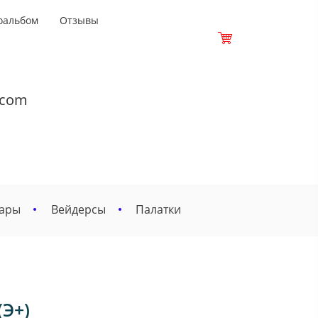
оальбом
Отзывы
.com
вары
Вейдерсы
Палатки
(Э+)