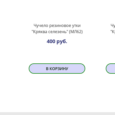
Чучело резиновое утки
Чу
"Кряква селезень" (МЛ62)
"
400 руб.
В КОРЗИНУ