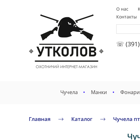
О нас
Контакты
☏ (391)
Чучела
Манки
Фонари
Главная
Каталог
Чучела п
Чуч