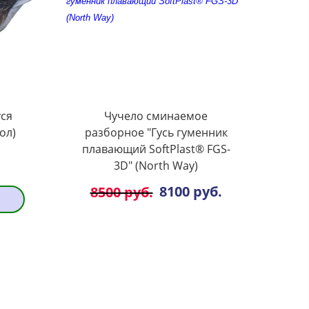
уся
Чучело сминаемое
ол)
разборное "Гусь гуменник
плавающий SoftPlast® FGS-
3D" (North Way)
8100 руб.
8500 руб.