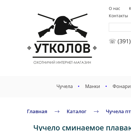
О нас
Контакты
☏ (391)
Чучела
Манки
Фонари
Главная
Каталог
Чучела п
Чучело сминаемое плаваю