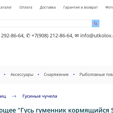
Каталог
Оплата
Доставка
Гарантия и возврат
Фот
 292-86-64, ✆ +7(908) 212-86-64, ✉ info@utkolov
Аксессуары
Снаряжение
Рыболовные то
тиц
Гусиные чучела
щее "Гусь гуменник кормящийся Sof