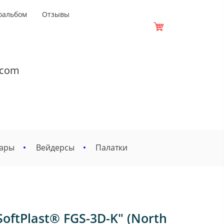
оальбом
Отзывы
.com
вары
Вейдерсы
Палатки
tPlast® FGS-3D-K" (North