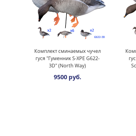
Комплект сминаемых чучел
Ком
гуся "Гуменник S-ХРЕ G622-
гу
3D" (North Way)
So
9500 руб.