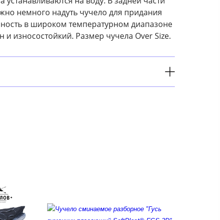
 устанавливаются на воду. В задней части
жно немного надуть чучело для придания
ичность в широком температурном диапазоне
ен и износостойкий. Размер чучела Over Size.