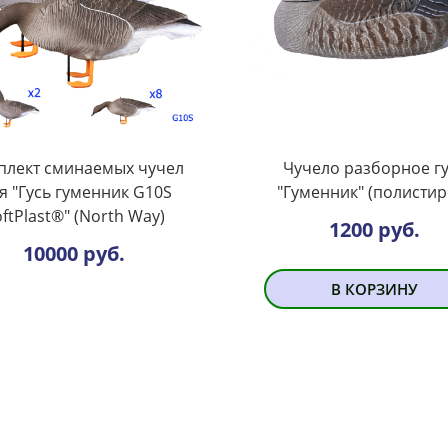
плект сминаемых чучел
Чучело разборное г
ся "Гусь гуменник G10S
"Гуменник" (полистир
ftPlast®" (North Way)
1200 руб.
10000 руб.
В КОРЗИНУ