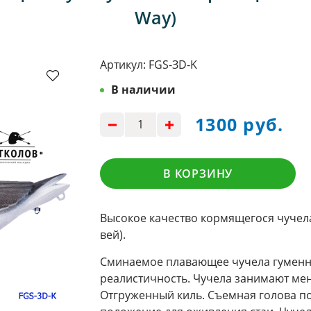
Way)
Артикул:
FGS-ЗD-K
В наличии
1300 руб.
В КОРЗИНУ
Высокое качество кормящегося чучела
вей).
Сминаемое плавающее чучела гуменни
реалистичность. Чучела занимают ме
Отгруженный киль. Съемная голова по